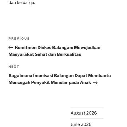
dan keluarga.
Post
Previous
PREVIOUS
navigation
Post
Komitmen Dinkes Balangan: Mewujudkan
Masyarakat Sehat dan Berkualitas
Next
NEXT
Post
Bagaimana Imunisasi Balangan Dapat Membantu
Mencegah Penyakit Menular pada Anak
August 2026
June 2026